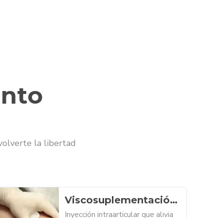
ento
volverte la libertad
Viscosuplementación
e infiltraciones
Inyección intraarticular que alivia